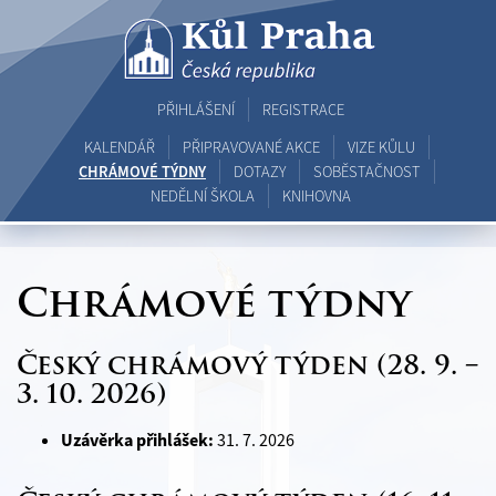
Přeskočit
na
obsah
PŘIHLÁŠENÍ
REGISTRACE
KALENDÁŘ
PŘIPRAVOVANÉ AKCE
VIZE KŮLU
CHRÁMOVÉ TÝDNY
DOTAZY
SOBĚSTAČNOST
NEDĚLNÍ ŠKOLA
KNIHOVNA
Chrámové týdny
Český chrámový týden (28. 9. –
3. 10. 2026)
Uzávěrka přihlášek:
31. 7. 2026